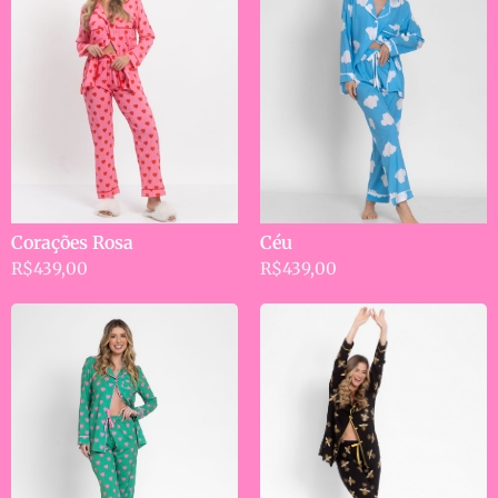
Céu
Corações Rosa
R$
439,00
R$
439,00