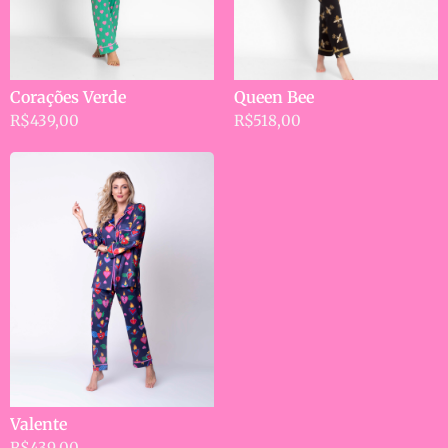
Queen Bee
Corações Verde
R$
518,00
R$
439,00
Valente
R$
439,00