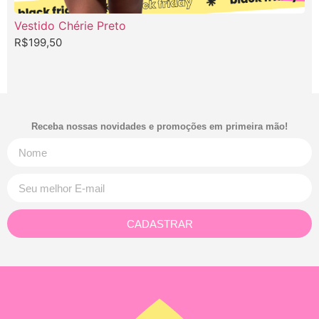
Vestido Chérie Preto
V
R$
199,50
R
Receba nossas novidades e promoções em primeira mão!
CADASTRAR