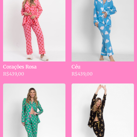
Céu
Corações Rosa
R$
439,00
R$
439,00