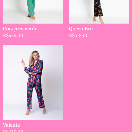
Queen Bee
Corações Verde
R$
518,00
R$
439,00
Valente
R$
439,00