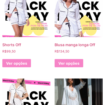
Shorts Off
Blusa manga longa Off
R$
99,50
R$
134,50
Ver opções
Ver opções