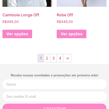
Camisola Longa Off
Robe Off
R$
499,00
R$
449,00
Ver opções
Ver opções
1
2
3
4
→
Receba nossas novidades e promoções em primeira mão!
CADASTRAR