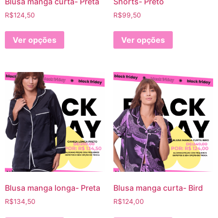
Blusa manga curta- Preta
Shorts- Preto
R$
124,50
R$
99,50
Ver opções
Ver opções
Blusa manga longa- Preta
Blusa manga curta- Bird
R$
134,50
R$
124,00