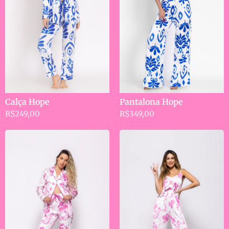
Calça Hope
Pantalona Hope
R$
249,00
R$
349,00