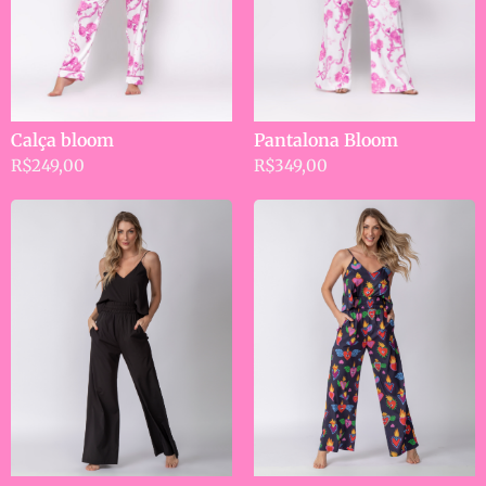
Calça bloom
Pantalona Bloom
R$
249,00
R$
349,00